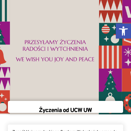
Przejdź
do
treści
Otw
Życzenia od UCW UW