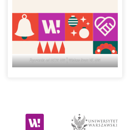
Życzenia od UCW UW | Wishes from VC UW