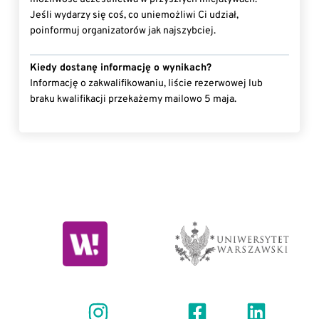
Jeśli wydarzy się coś, co uniemożliwi Ci udział,
poinformuj organizatorów jak najszybciej.
Kiedy dostanę informację o wynikach?
Informację o zakwalifikowaniu, liście rezerwowej lub
braku kwalifikacji przekażemy mailowo 5 maja.