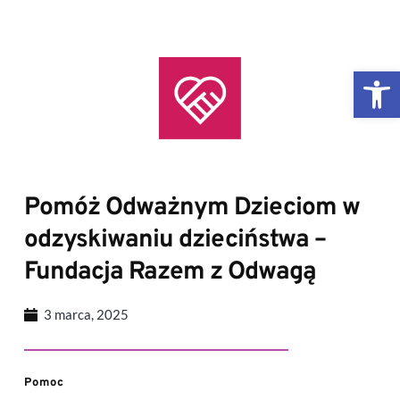
Przejdź
do
treści
Otw
Pomóż Odważnym Dzieciom w 
odzyskiwaniu dzieciństwa – 
Fundacja Razem z Odwagą
3 marca, 2025
Pomoc